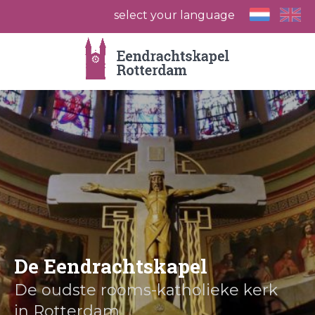
select your language
De Eendrachtskapel
De oudste rooms-katholieke kerk
in Rotterdam