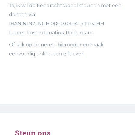
Ja, ik wil de Eendrachtskapel steunen met een
donatie via:
IBAN NL92 INGB 0000 0904 17 t.n.v. HH.
Laurentius en Ignatius, Rotterdam
Of klik op 'doneren' hieronder en maak
eenvoudig online een gift over.
Uw gift is aftrekbaar van de belasting. De
HH. Laurentius en Ignatius, Rotterdam
(Eendrachtskapel) is als kerkelijke instelling
een Algemeen Nut Beogende Instelling
(ANBI).
Steun ons